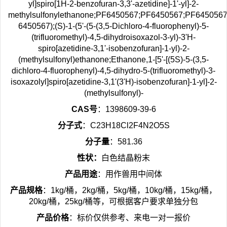
yl]spiro[1H-2-benzofuran-3,3'-azetidine]-1'-yl]-2-
methylsulfonylethanone;PF6450567;PF6450567;PF6450567
6450567);(S)-1-(5'-(5-(3,5-Dichloro-4-fluorophenyl)-5-
(trifluoromethyl)-4,5-dihydroisoxazol-3-yl)-3'H-
spiro[azetidine-3,1'-isobenzofuran]-1-yl)-2-
(methylsulfonyl)ethanone;Ethanone,1-[5'-[(5S)-5-(3,5-
dichloro-4-fluorophenyl)-4,5-dihydro-5-(trifluoromethyl)-3-
isoxazolyl]spiro[azetidine-3,1'(3'H)-isobenzofuran]-1-yl]-2-
(methylsulfonyl)-
CAS号
：1398609-39-6
分子式
：C23H18Cl2F4N2O5S
分子量
：581.36
性状：
白色结晶粉末
产品用途
：用作兽用中间体
产品规格
：1kg/桶，2kg/桶，5kg/桶，10kg/桶，15kg/桶，
20kg/桶，25kg/桶等，可根据客户要求单独分包
产品价格
：标价仅供参考、来电一对一报价