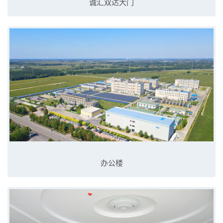
诚汇双达大门
办公楼