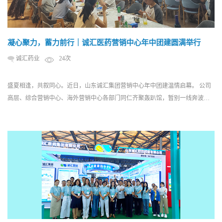
凝心聚力，蓄力前行｜诚汇医药营销中心年中团建圆满举行
诚汇药业
24次
盛夏相逢，共叙同心。近日，山东诚汇集团营销中心年中团建温情启幕。 公司
高层、综合营销中心、海外营销中心各部门同仁齐聚轰趴馆，暂别一线奔波，
欢聚联谊，积蓄奋进力量。 本次团建氛围轻松鲜活，告别职场忙碌，全员围坐
共享丰盛餐食，卸下平日疲惫。席间，领导充分肯定全体营销将士上半年的拼
搏成果，感谢大家深耕国内外市场、攻坚业务的不懈付出，寄语...