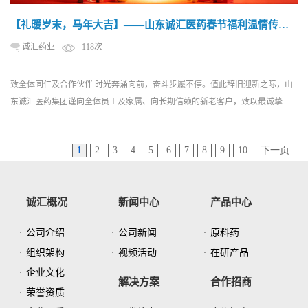
【礼暖岁末，马年大吉】——山东诚汇医药春节福利温情传
递，致敬每一份坚守
诚汇药业
118次
致全体同仁及合作伙伴 时光奔涌向前，奋斗步履不停。值此辞旧迎新之际，山
东诚汇医药集团谨向全体员工及家属、向长期信赖的新老客户，致以最诚挚的
新春祝福！愿新的一年，福启新岁，万事皆安——祝同仁与伙伴阖家安康，顺
遂无虞；盼四季康泰，喜乐常伴；更期待烟火向星辰，所愿皆成真。让我们继
1
2
3
4
5
6
7
8
9
10
下一页
续携手并肩，在崭新的2026年书写更多温暖篇章！ 致诚...
诚汇概况
新闻中心
产品中心
公司介绍
公司新闻
原料药
组织架构
视频活动
在研产品
企业文化
解决方案
合作招商
荣誉资质