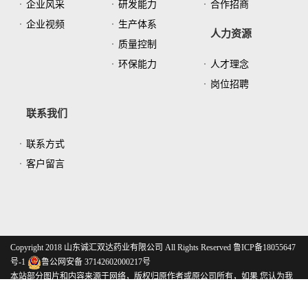
企业风采
研发能力
合作招商
企业视频
生产体系
人力资源
质量控制
环保能力
人才理念
岗位招聘
联系我们
联系方式
客户留言
Copyright 2018 山东诚汇双达药业有限公司 All Rights Reserved
鲁ICP备18055647
号-1
鲁公网安备 37142602000217号
本站部分图片和内容来源于网络，版权归原作者或原公司所有，如果 您认为我
们侵犯了您的版权请告知我们将立即删除
网站建设：美仁网络