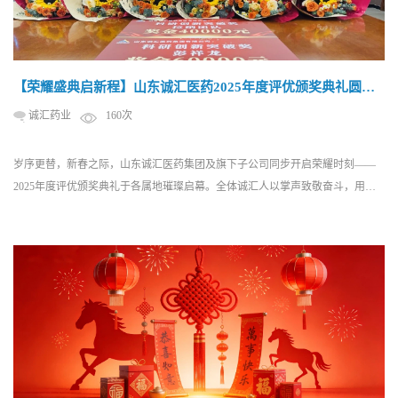
【荣耀盛典启新程】山东诚汇医药2025年度评优颁奖典礼圆满
礼成
诚汇药业
160次
岁序更替，新春之际，山东诚汇医药集团及旗下子公司同步开启荣耀时刻——
2025年度评优颁奖典礼于各属地璀璨启幕。全体诚汇人以掌声致敬奋斗，用荣
誉标注时光，共同见证属于实干者的荣光时刻。 荣耀殿堂 星光璀璨 红毯铺就的
舞台见证了一个个高光瞬间，当获奖者们接过象征成就的奖杯，雷鸣般的喝彩
声此起彼伏。从技术攻坚到市场开拓，从精益生产到管理革新，每一...