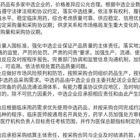
名药品有多家中选企业的，价格差异应公允合理。根据中选企业
格遵守法律法规和协议约定，落实中选结果，依法享有权利、履
格水平、稳定临床用药，综合考虑质量可靠、供应稳定、信用优
约定采购量和采购协议期；供求关系和市场格局发生重大变化的
采购量和采购协议期。
质量入围标准，强化中选企业保证产品质量的主体责任。落实地
格的监管、严厉的处罚、严肃的问责”要求，加强生产、流通、
良反应及时按程序报告。完善部门协调和监管信息沟通机制，加
询、可追溯。依法依规处置药品质量问题。
业应做好市场风险预判和防范，按照采购合同组织药品生产，按
中选药品采购需求。中选药品由中选企业自主委托配送企业配
和完备的药品流通追溯体系，有能力覆盖协议供应地区，及时响
应的，除不可抗力因素外，中选企业应承担相应责任和由此产生
构应根据临床用药需求优先使用中选药品，并按采购合同完成约
品种的程序，临床医师按通用名开具处方，药学人员加强处方审
、医疗机构负责人目标责任考核范围，并作为医保总额指标制定
构应承担采购结算主体责任，按采购合同与企业及时结清药款，