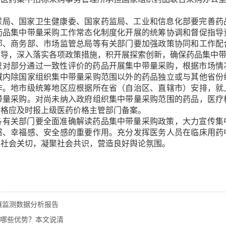
保局、国家卫生健康委、国家药监局、工业和信息化部要完善药
药品集中带量采购工作常态化制度化开展的统筹协调和督促指导
部、商务部、市场监管总局等有关部门要加强政策协同和工作配
领导，深入落实各项政策措施，积开展探索创新，确保药品集中
织对部分通过一致性评价的药品开展集中带量采购，根据市场情
域内除国家组织集中带量采购范围以外的药品独立或与其他省份
作。地市级统筹地区应根据所在省（自治区、直辖市）安排，就
带量采购。对尚未纳入政府组织集中带量采购范围的药品，医疗
价格应及时报上级医药价格主管部门备案。
各有关部门要全面准确解读药品集中带量采购政策，大力宣传集
感、幸福感、安全感的重要作用。充分发挥医务人员在临床用药
应社会关切，凝聚社会共识，营造良好舆论氛围。
土壤监测数据分析报告
哪些优势？本文说清