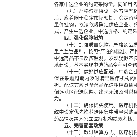
各家中选企业的约定采购量。同通用
（九）严格遵守协议。
各方应严
后，应着眼于稳定市场预期、稳定价
量价挂钩，依法依规确定供应企业、
式，产生中选企业、中选价格、约定
四、强化保障措施
（十）加强质量保障。
严格药品
重点监管品种，按照“严谨的标准、严
中选药品不良反应监测，发现疑似不
系建设，基本实现中选药品全程可查
（十一）做好供应配送。
中选企
保在采购周期内及时满足医疗机构的
担。配送方应具备药品配送相应资质
偏远地区配送保障。出现无法及时供
为。
（十二）确保优先使用。
医疗机
统中设定优先推荐选用集中带量采购
药品情况纳入公立医疗机构绩效考核
五、完善配套政策
（十三）改进结算方式。
医疗机