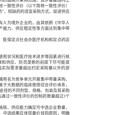
的药品纳入采购范围，逐步覆盖国内上
效一致性评价（以下简称一致性评价）
药”、短缺药的适宜采购方式，促进供应
有人为境外企业的，由其依照《中华人
产能力、供应稳定性等方面达到集中带
，医保定点社会办医疗机构和定点药店
使用状况和医疗技术进步等因素进行核
量和供应、防范垄断的前提下尽可能提
品实际需求量超出约定采购量以外的部
通用名为竞争单元开展集中带量采购，
基于大数据的临床使用综合评价体系，
途径的不同剂型、规格、包装及其采购
通过一致性评价的仿制药数量超过3个
格局、供应能力确定可中选企业数量，
。中选结果应体现量价挂钩原则，明确