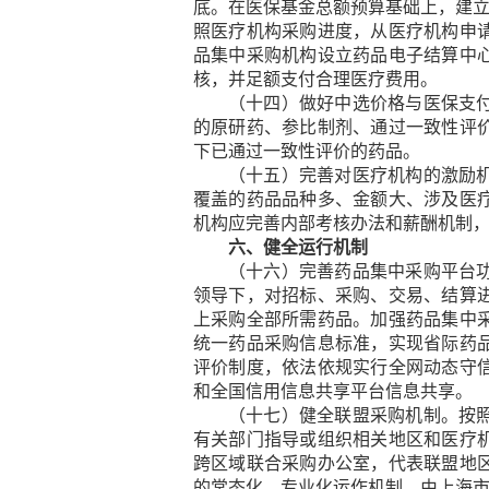
底。在医保基金总额预算基础上，建立
照医疗机构采购进度，从医疗机构申
品集中采购机构设立药品电子结算中
核，并足额支付合理医疗费用。
（十四）做好中选价格与医保支
的原研药、参比制剂、通过一致性评
下已通过一致性评价的药品。
（十五）完善对医疗机构的激励
覆盖的药品品种多、金额大、涉及医
机构应完善内部考核办法和薪酬机制
六、健全运行机制
（十六）完善药品集中采购平台
领导下，对招标、采购、交易、结算
上采购全部所需药品。加强药品集中
统一药品采购信息标准，实现省际药
评价制度，依法依规实行全网动态守
和全国信用信息共享平台信息共享。
（十七）健全联盟采购机制。
按
有关部门指导或组织相关地区和医疗
跨区域联合采购办公室，代表联盟地
的常态化、专业化运作机制，由上海