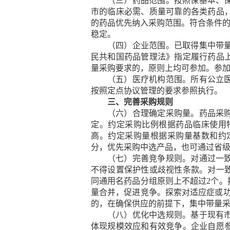
（三）药品范围。
按照保基本、
市的临床必需、质量可靠的各类药品
的药品优先纳入采购范围。符合条件的
稳定。
（四）企业范围。
已取得集中带
民共和国药品管理法》指定履行药品
量采购要求的，原则上均可参加。参
（五）医疗机构范围。
所有公立
按照定点协议管理的要求参照执行。
三、完善采购规则
（六）合理确定采购量。
药品采
定。约定采购比例根据药品临床使用
高。约定采购量根据采购量基数和约
分，优先采购中选产品，也可通过省
（七）完善竞争规则。
对通过一
不得设置保护性或歧视性条款。对一
同通用名药品分组原则上不超过2个
量合并，促进竞争。探索对适应症或
的，在确保供应的前提下，集中带量
（八）优化中选规则。
基于现有
体现规模效应和有效竞争。企业自愿