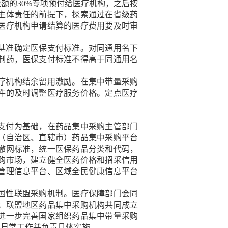
额的30%专项预付给医疗机构，之后按
主体责任的前提下，探索通过在省级药
医疗机构申请结算的医疗费用要及时审
基准确定医保支付标准。对同通用名下
制药，医保支付标准不得高于同通用名
疗机构结余留用激励。在集中带量采购
件的及时调整医疗服务价格。定点医疗
支付为基础，在药品集中采购主管部门
（自治区、直辖市）药品集中采购平台
撤网标准，统一医保药品分类和代码，
购市场，建立健全医药价格和招采信用
管理信息平台、区域全民健康信息平台
国性联盟采购机制。医疗保障部门会同
；联盟地区药品集中采购机构共同成立
进一步完善国家组织药品集中带量采购
室日常工作并负责具体实施。