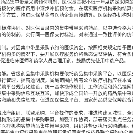
药品集中带量采购预付机制，医保基金按不低于年度约定采购金
请拨付的医疗费用中逐步冲抵预付金。在落实医疗机构采购结算
心等方式，推进医保基金与医药企业直接结算。医保经办机构对
付标准协同。
对医保目录内的集中带量采购药品，以中选价格为
价的仿制药，实行同一医保支付标准。对未通过一致性评价的仿
机制。
对因集中带量采购节约的医保资金，按照相关规定给予医
疗机构多的情况下，要开展医疗服务价格动态调整评估，符合条
，促进临床医师和药学人员合理用药，鼓励优先使用中选产品。
功能。
省级药品集中采购机构要依托药品集中采购平台，以医保
进行管理，提高透明度。省域范围内所有公立医疗机构应在本省
采购平台规范化建设，统一基本操作规则、工作流程和药品挂网
品集中采购信息互联互通，加快形成全国统一开放的药品集中采
信激励和失信惩戒。促进医保信息平台、国家药品供应保障综合
照政府组织、联盟采购、平台操作的要求，推进构建区域性、全
机构形成药品集中采购联盟，加强工作协调，部署落实重点任务
区医疗机构实施药品集中带量采购，组织并督促执行采购结果。
市医药集中招标采购事务管理所承担国家组织药品联合采购办公