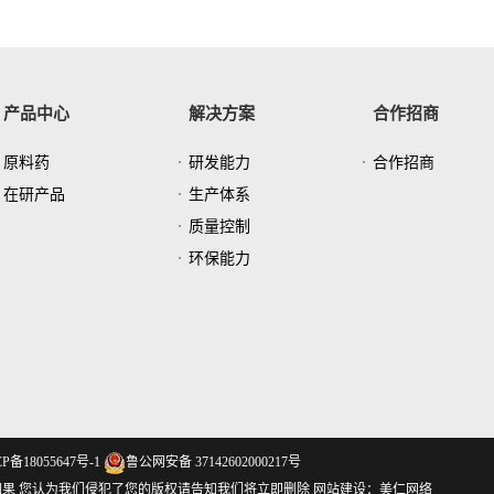
产品中心
解决方案
合作招商
原料药
研发能力
合作招商
在研产品
生产体系
质量控制
环保能力
P备18055647号-1
鲁公网安备 37142602000217号
果 您认为我们侵犯了您的版权请告知我们将立即删除
网站建设：美仁网络