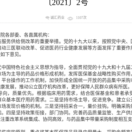
〔2021〕2号
频活动
在研产品
生产体系
企业视频
岗位招聘
客户留言
诚汇药业
1107次
质量控制
务院各部委、各直属机构：
环保能力
药服务供给侧改革的重要举措。党的十九大以来，按照党中央、
推动三医联动改革、促进医药行业健康发展等方面发挥了重要作
出如下意见。
代中国特色社会主义思想为指导，全面贯彻党的十九大和十九届
市场为主导的药品价格形成机制，发挥医保基金战略性购买作用
、平台操作的工作机制，加快形成全国统一开放的药品集中采购
健康发展，推动公立医疗机构改革，更好保障人民群众病有所医
导向，质量优先。根据临床用药需求，结合医保基金和患者承
群众基本医疗用药需求。
二是
坚持市场主导，促进竞争。建立公
市场发现价格的机制。
三是
坚持招采合一，量价挂钩。明确采购
扣。
四是
坚持政策衔接，部门协同。完善药品质量监管、生产供
，注重改革系统集成、协同高效，与药品集中带量采购制度相互