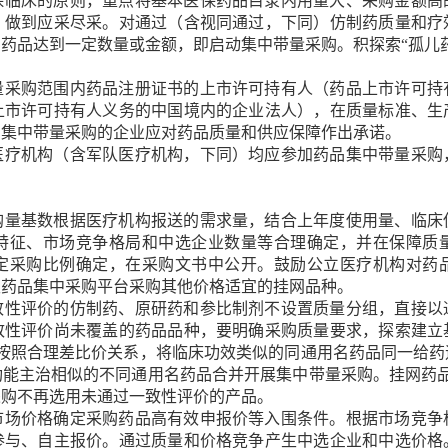
保临床的原则，重点将基本医保药品目录内用量大、采购金额高
，做到应采尽采。对通过（含视同通过，下同）仿制药质量和疗
药品达到一定数量或金额，即启动集中带量采购。积探索“孤儿
量采购范围内药品注册证书的上市许可持有人（药品上市许可持
上市许可持有人义务的中国境内的企业法人），在质量标准、生
加集中带量采购的企业应对药品质量和供应保障作出承诺。
医疗机构（含军队医疗机构，下同）均应参加药品集中带量采购
购量基数根据医疗机构报送的需求量，结合上年度使用量、临床
特征、市场竞争格局和中选企业数量等合理确定，并在保障质
定采购比例确定，在采购文书中公开。鼓励公立医疗机构对药
级药品集中采购平台采购其他价格适宜的挂网品种。
致性评价的仿制药、原研药和参比制剂不设置质量分组，直接以
致性评价尚未覆盖的药品品种，要明确采购质量要求，探索建立
。按照合理差比价关系，将临床功效类似的同通用名药品同一给药
功能主治相似的不同通用名药品合并开展集中带量采购。挂网药品
采购不再选用未通过一致性评价的产品。
市场价格确定采购药品高有效申报价等入围条件。根据市场竞争
参与、自主报价。通过质量和价格竞争产生中选企业和中选价格