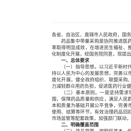
组织架构
视
企业文化
各省、自治区、直辖市人民政府，国
荣誉资质
药品集中带量采购是协同推进医
革取得明显成效，在增进民生福祉、
化制度化开展，经国务院同意，现提
一、总体要求
（一）指导思想。
以习近平新时
持以人民为中心的发展思想，完善以
度化开展，健全政府组织、联盟采购
力减轻群众用药负担，促进医药行业
（二）基本原则。一是
坚持需求
围，保障药品质量和供应，满足人民
本和质量为基础开展公平竞争，完善
使用、结算等环节，有效治理药品回
市场监管等配套政策，加强部门联动
二、明确覆盖范围