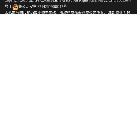
Copyright 2018 山东诚汇双达药业有限公司 All Rights Reserved
鲁ICP备18055647
号-1
鲁公网安备 37142602000217号
本站部分图片和内容来源于网络，版权归原作者或原公司所有，如果 您认为我
们侵犯了您的版权请告知我们将立即删除
网站建设：美仁网络