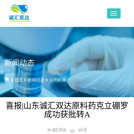
新闻动态
首页
新闻动态
公司新闻
喜报|山东诚汇双达原料药克立硼罗
成功获批转A
诚汇药业
492次